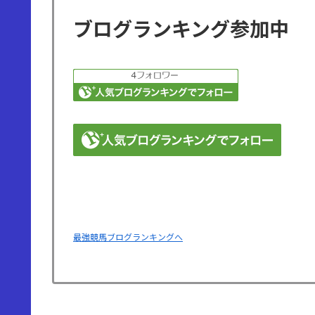
ブログランキング参加中
最強競馬ブログランキングへ