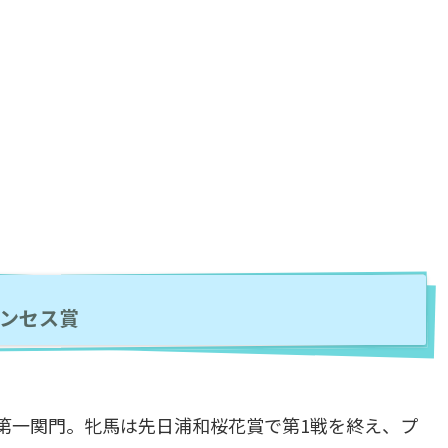
リンセス賞
第一関門。牝馬は先日浦和桜花賞で第1戦を終え、プ