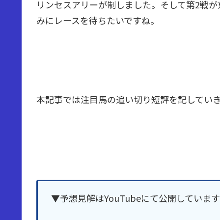
リンセスアリーが制しました。そして第2戦が
みにレースを待ちたいですね。
本記事では注目馬の追い切り短評を記してい
▼予想見解はYouTubeにて公開していま