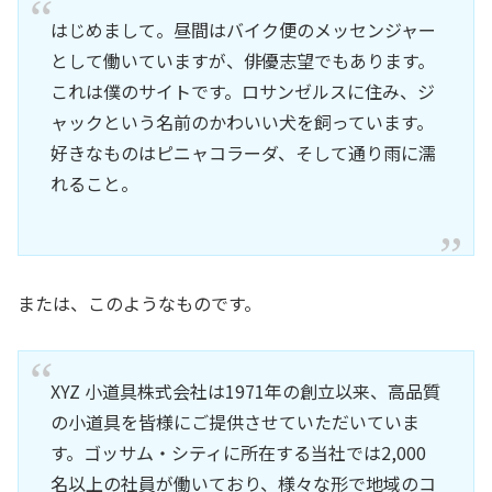
はじめまして。昼間はバイク便のメッセンジャー
として働いていますが、俳優志望でもあります。
これは僕のサイトです。ロサンゼルスに住み、ジ
ャックという名前のかわいい犬を飼っています。
好きなものはピニャコラーダ、そして通り雨に濡
れること。
または、このようなものです。
XYZ 小道具株式会社は1971年の創立以来、高品質
の小道具を皆様にご提供させていただいていま
す。ゴッサム・シティに所在する当社では2,000
名以上の社員が働いており、様々な形で地域のコ