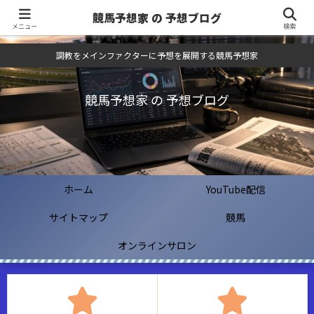
競馬予想家 の 予想ブログ
メニュー
検索
調教をメインファクターに予想を展開する競馬予想家
競馬予想家 の 予想ブログ
ホーム
YouTube配信
サイトマップ
競馬
オンラインサロン