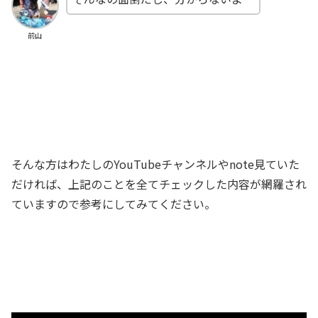
前山
そんな方はわたしのYouTubeチャンネルやnote見ていた
だければ、上記のことを全てチェックした内容が網羅され
ていますので参考にしてみてください。