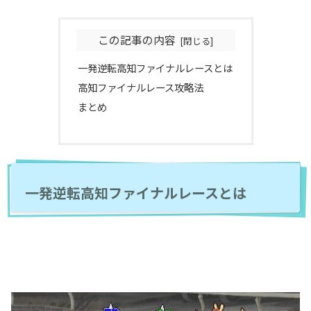
この記事の内容
一発逆転高知ファイナルレースとは
高知ファイナルレース攻略法
まとめ
一発逆転高知ファイナルレースとは