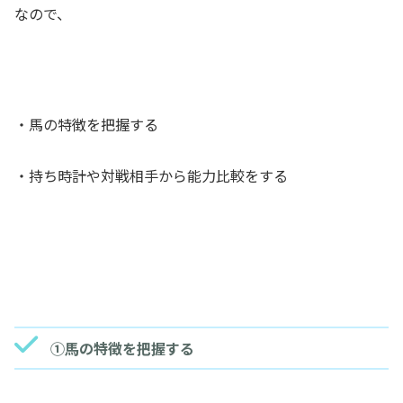
なので、
・馬の特徴を把握する
・持ち時計や対戦相手から能力比較をする
①馬の特徴を把握する