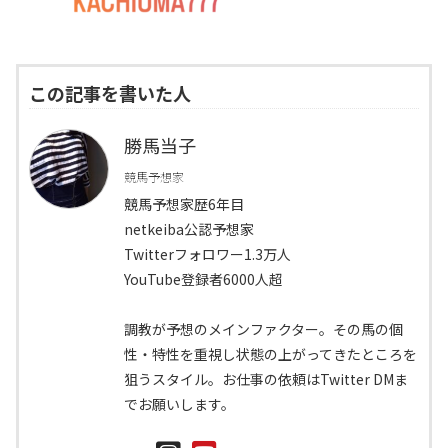
この記事を書いた人
勝馬当子
競馬予想家
競馬予想家歴6年目
netkeiba公認予想家
Twitterフォロワー1.3万人
YouTube登録者6000人超
調教が予想のメインファクター。その馬の個
性・特性を重視し状態の上がってきたところを
狙うスタイル。お仕事の依頼はTwitter DMま
でお願いします。