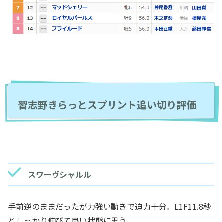
習志野きらっとスプリント追い切り評価
スワーヴシャルル
手前逆のままだったが力強い動きで迫力十分。L1F11.8秒
としっかり伸びて良い状態に思う。