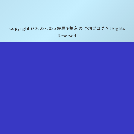
Copyright © 2022-2026 競馬予想家 の 予想ブログ All Rights
Reserved.