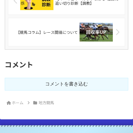
追い切り診断【調教】
【競馬コラム】レース間隔について
コメント
コメントを書き込む
ホーム
地方競馬