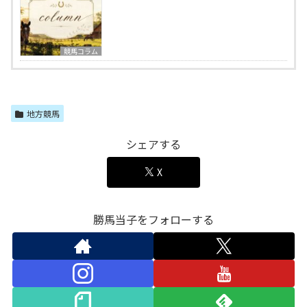
競馬コラム
地方競馬
シェアする
X
勝馬当子をフォローする