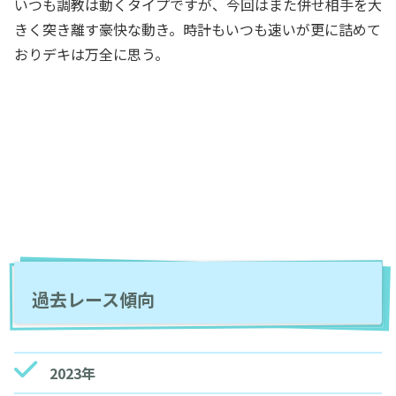
いつも調教は動くタイプですが、今回はまた併せ相手を大
きく突き離す豪快な動き。時計もいつも速いが更に詰めて
おりデキは万全に思う。
過去レース傾向
2023年