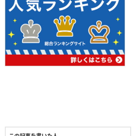
この記事を書いた人