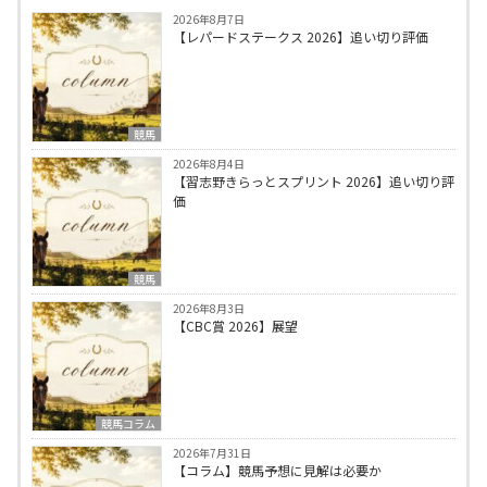
2026年8月7日
【レパードステークス 2026】追い切り評価
競馬
2026年8月4日
【習志野きらっとスプリント 2026】追い切り評
価
競馬
2026年8月3日
【CBC賞 2026】展望
競馬コラム
2026年7月31日
【コラム】競馬予想に見解は必要か