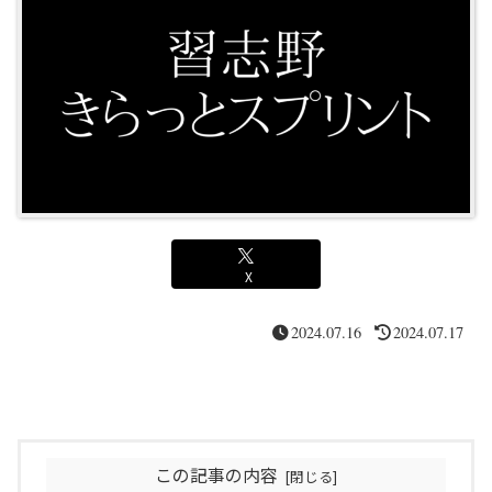
X
2024.07.16
2024.07.17
この記事の内容