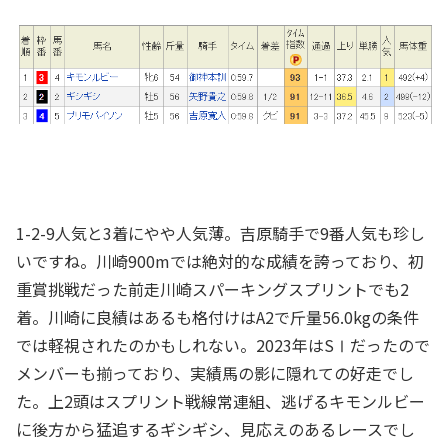
1-2-9人気と3着にやや人気薄。吉原騎手で9番人気も珍し
いですね。川崎900mでは絶対的な成績を誇っており、初
重賞挑戦だった前走川崎スパーキングスプリントでも2
着。川崎に良績はあるも格付けはA2で斤量56.0kgの条件
では軽視されたのかもしれない。2023年はSⅠだったので
メンバーも揃っており、実績馬の影に隠れての好走でし
た。上2頭はスプリント戦線常連組、逃げるキモンルビー
に後方から猛追するギシギシ、見応えのあるレースでし