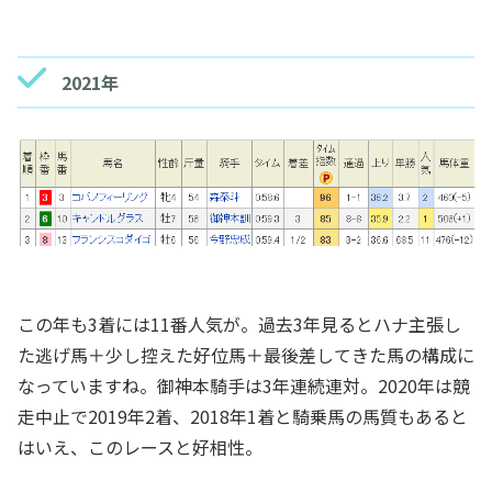
2021年
この年も3着には11番人気が。過去3年見るとハナ主張し
た逃げ馬＋少し控えた好位馬＋最後差してきた馬の構成に
なっていますね。御神本騎手は3年連続連対。2020年は競
走中止で2019年2着、2018年1着と騎乗馬の馬質もあると
はいえ、このレースと好相性。