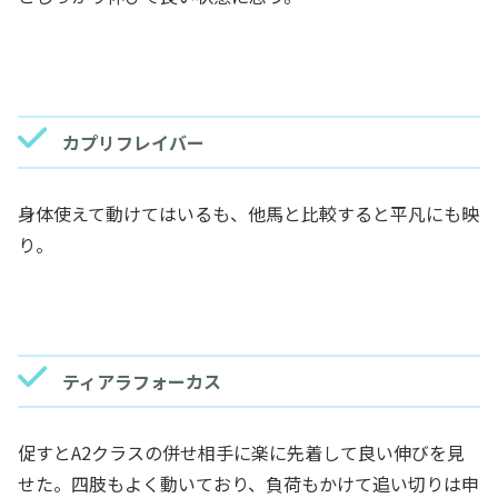
カプリフレイバー
身体使えて動けてはいるも、他馬と比較すると平凡にも映
り。
ティアラフォーカス
促すとA2クラスの併せ相手に楽に先着して良い伸びを見
せた。四肢もよく動いており、負荷もかけて追い切りは申