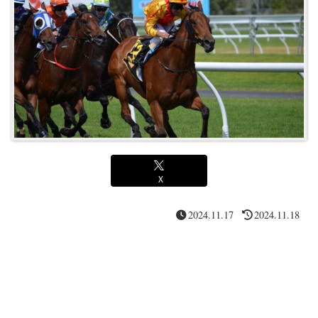
X
2024.11.17
2024.11.18