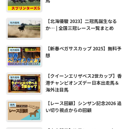
馬
【北海優駿 2023】二冠馬誕生なる
地方競馬
か… | 全国三冠レース一覧まとめ
【新春ペガサスカップ 2025】無料予
地方競馬
想
【クイーンエリザベス2世カップ】香
海外競馬
港チャンピオンズデー日本出走馬＆
海外注目馬
【レース回顧】シンザン記念2026 追
競馬
い切り視点からの回顧