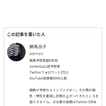
この記事を書いた人
勝馬当子
競馬予想家
競馬予想家歴6年目
netkeiba公認予想家
Twitterフォロワー1.3万人
YouTube登録者6000人超
調教が予想のメインファクター。その馬の個
性・特性を重視し状態の上がってきたところを
狙うスタイル。お仕事の依頼はTwitter DMま