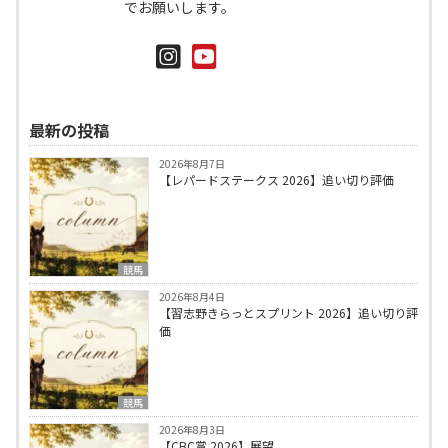
でお願いします。
最新の投稿
2026年8月7日
【レパードステークス 2026】追い切り評価
競馬
2026年8月4日
【習志野きらっとスプリント 2026】追い切り評
価
競馬
2026年8月3日
【CBC賞 2026】展望