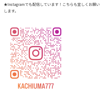
★Instagramでも配信しています！こちらも宜しくお願い
します。