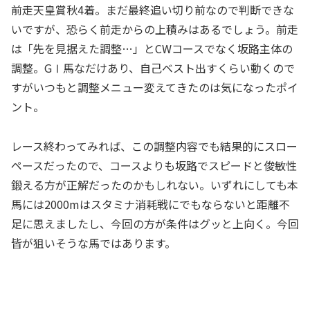
前走天皇賞秋4着。まだ最終追い切り前なので判断できな
いですが、恐らく前走からの上積みはあるでしょう。前走
は「先を見据えた調整…」とCWコースでなく坂路主体の
調整。GⅠ馬なだけあり、自己ベスト出すくらい動くので
すがいつもと調整メニュー変えてきたのは気になったポイ
ント。
レース終わってみれば、この調整内容でも結果的にスロー
ペースだったので、コースよりも坂路でスピードと俊敏性
鍛える方が正解だったのかもしれない。いずれにしても本
馬には2000mはスタミナ消耗戦にでもならないと距離不
足に思えましたし、今回の方が条件はグッと上向く。今回
皆が狙いそうな馬ではあります。