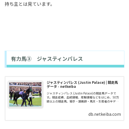
持ち主とは見ています。
有力馬③ ジャスティンパレス
ジャスティンパレス (Justin Palace) | 競走馬
データ - netkeiba
ジャスティンパレス (Justin Palace)の競走馬データで
す。競走成績、血統情報、産駒情報などをはじめ、50万
頭以上の競走馬、騎手・調教師・馬主・生産者の全デー
タがご覧いただけます。
db.netkeiba.com