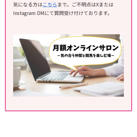
気になる方は
こちら
まで。ご不明点はXまたは
Instagram DMにて質問受け付けております。