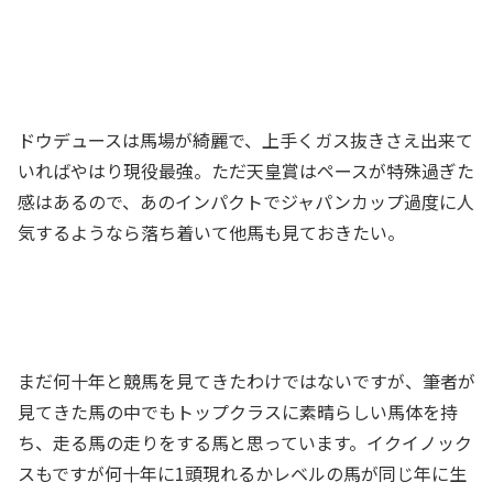
ドウデュースは馬場が綺麗で、上手くガス抜きさえ出来て
いればやはり現役最強。ただ天皇賞はペースが特殊過ぎた
感はあるので、あのインパクトでジャパンカップ過度に人
気するようなら落ち着いて他馬も見ておきたい。
まだ何十年と競馬を見てきたわけではないですが、筆者が
見てきた馬の中でもトップクラスに素晴らしい馬体を持
ち、走る馬の走りをする馬と思っています。イクイノック
スもですが何十年に1頭現れるかレベルの馬が同じ年に生