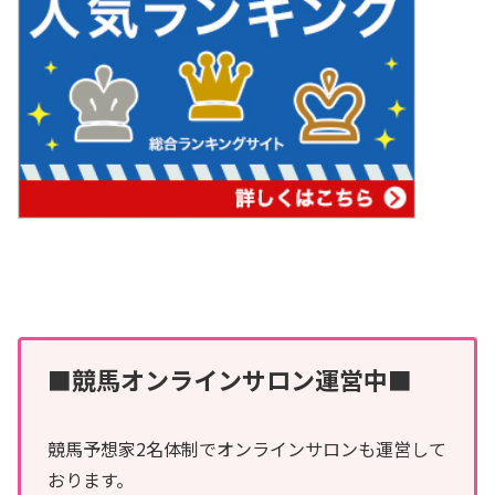
■競馬オンラインサロン運営中■
競馬予想家2名体制でオンラインサロンも運営して
おります。