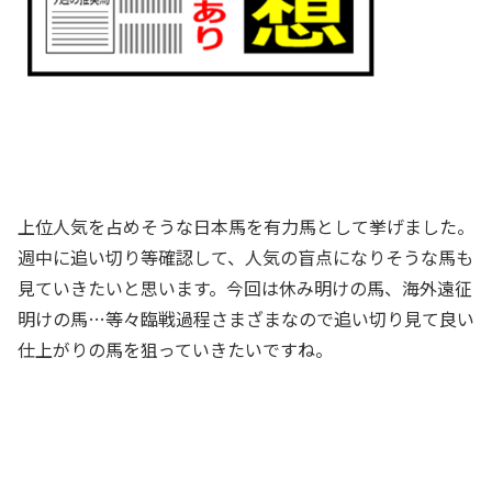
上位人気を占めそうな日本馬を有力馬として挙げました。
週中に追い切り等確認して、人気の盲点になりそうな馬も
見ていきたいと思います。今回は休み明けの馬、海外遠征
明けの馬…等々臨戦過程さまざまなので追い切り見て良い
仕上がりの馬を狙っていきたいですね。