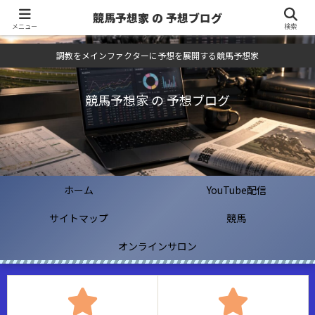
競馬予想家 の 予想ブログ
メニュー
検索
調教をメインファクターに予想を展開する競馬予想家
競馬予想家 の 予想ブログ
ホーム
YouTube配信
サイトマップ
競馬
オンラインサロン