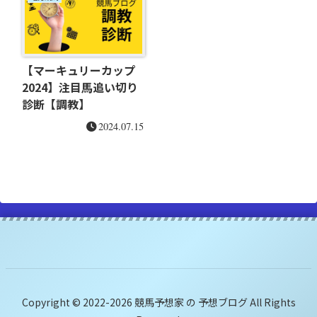
【マーキュリーカップ
2024】注目馬追い切り
診断【調教】
2024.07.15
Copyright © 2022-2026 競馬予想家 の 予想ブログ All Rights