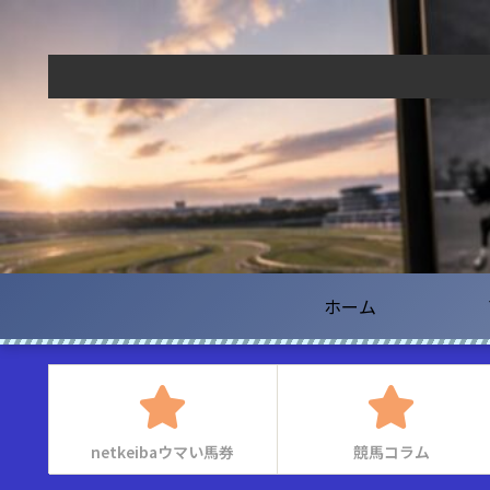
ホーム
netkeibaウマい馬券
競馬コラム