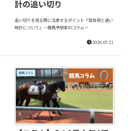
計の追い切り
追い切りを見る際に注意するポイント『高負荷と速い
時計について』－競馬予想家のコラム－
2026.05.21
競馬コラム