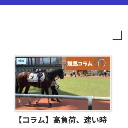
競馬
【コラム】高負荷、速い時