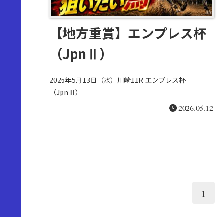
【地方重賞】エンプレス杯
（JpnⅡ）
2026年5月13日（水）川崎11R エンプレス杯
（JpnⅢ）
2026.05.12
1