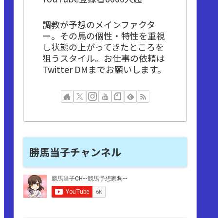
調教が予想のメインファクタ
ー。その馬の個性・特性を重視
し状態の上がってきたところを
狙うスタイル。お仕事の依頼は
Twitter DMまでお願いします。
勝馬当子チャンネル