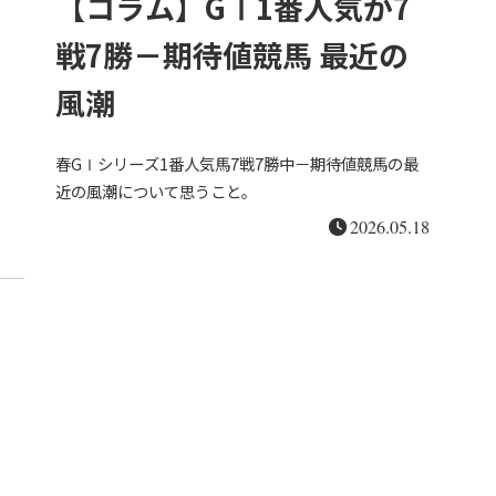
【コラム】GⅠ1番人気が7
戦7勝－期待値競馬 最近の
風潮
春GⅠシリーズ1番人気馬7戦7勝中－期待値競馬の最
近の風潮について思うこと。
2026.05.18